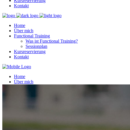
Kursreservierung
Kontakt
Home
Über mich
Functional Training
Was ist Functional Training?
Sessionplan
Kursreservierung
Kontakt
Home
Über mich
Functional Training
Was ist Functional Training?
Sessionplan
Kursreservierung
Kontakt