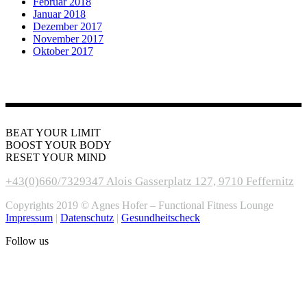
Februar 2018
Januar 2018
Dezember 2017
November 2017
Oktober 2017
BEAT YOUR LIMIT
BOOST YOUR BODY
RESET YOUR MIND
+43(0)660/7329347
Alois Gasserplatz 127, 9710 Feffernitz
Copyrights 2019 © Agnes Hofer – Functional Fitness Lounge
Impressum
|
Datenschutz
|
Gesundheitscheck
Follow us