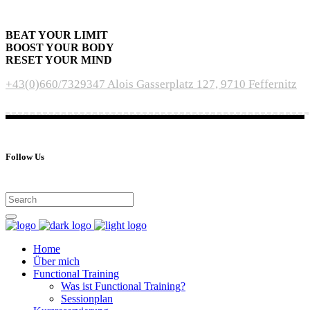
BEAT YOUR LIMIT
BOOST YOUR BODY
RESET YOUR MIND
+43(0)660/7329347
Alois Gasserplatz 127, 9710 Feffernitz
Follow Us
Home
Über mich
Functional Training
Was ist Functional Training?
Sessionplan