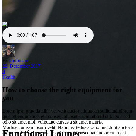
By
chubmann
22. Dezember 2017
0
Health
How to choose the right equipment for
you
Lorem Ipsn gravida nibh vel velit auctor aliqunean sollicitudinlorem
quis bibendum auci elit consequat ipsutis sem nibh id elit. Duis sed
odio sit amet nibh vulputate cursus a sit amet mauris.
Morbiaccumsan ipsum velit. Nam nec tellus a odio tincidunt auctor a
Functional Lounge
ornare odio. Sed non mauris vitae erat consequat auctor eu in elit.