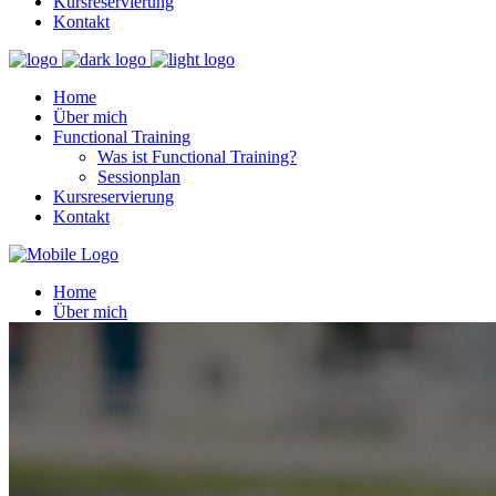
Kursreservierung
Kontakt
Home
Über mich
Functional Training
Was ist Functional Training?
Sessionplan
Kursreservierung
Kontakt
Home
Über mich
Functional Training
Was ist Functional Training?
Sessionplan
Kursreservierung
Kontakt