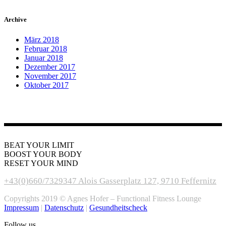
Archive
März 2018
Februar 2018
Januar 2018
Dezember 2017
November 2017
Oktober 2017
BEAT YOUR LIMIT
BOOST YOUR BODY
RESET YOUR MIND
+43(0)660/7329347
Alois Gasserplatz 127, 9710 Feffernitz
Copyrights 2019 © Agnes Hofer – Functional Fitness Lounge
Impressum
|
Datenschutz
|
Gesundheitscheck
Follow us