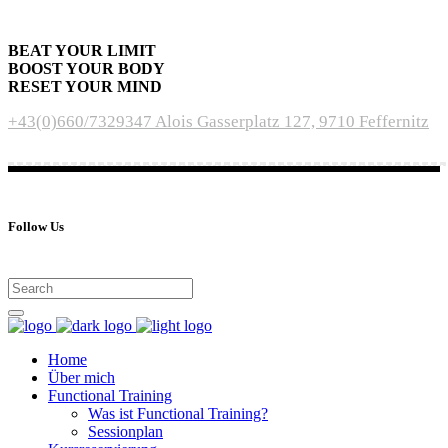
BEAT YOUR LIMIT
BOOST YOUR BODY
RESET YOUR MIND
+43(0)660/7329347
Alois Gasserplatz 127, 9710 Feffernitz
Follow Us
Home
Über mich
Functional Training
Was ist Functional Training?
Sessionplan