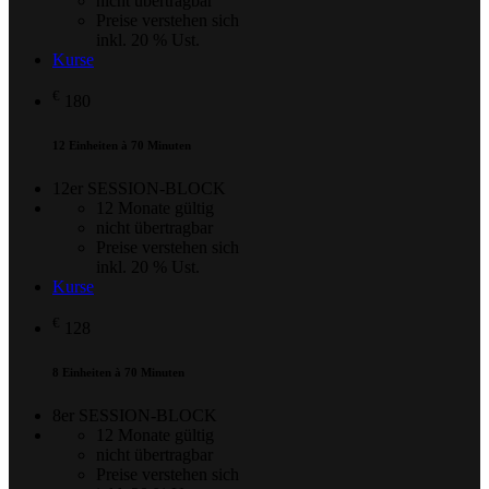
nicht übertragbar
Preise verstehen sich
inkl. 20 % Ust.
Kurse
€
180
12 Einheiten à 70 Minuten
12er SESSION-BLOCK
12 Monate gültig
nicht übertragbar
Preise verstehen sich
inkl. 20 % Ust.
Kurse
€
128
8 Einheiten à 70 Minuten
8er SESSION-BLOCK
12 Monate gültig
nicht übertragbar
Preise verstehen sich