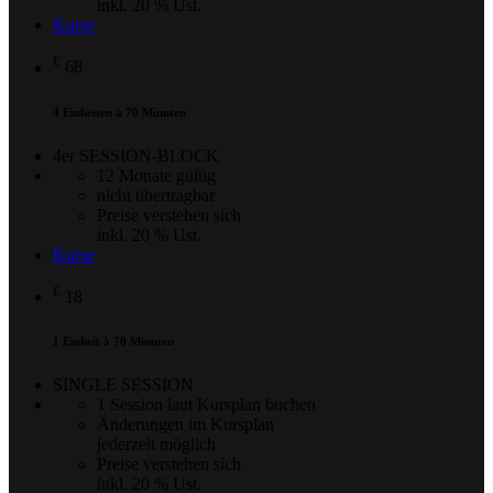
inkl. 20 % Ust.
Kurse
€
68
4 Einheiten à 70 Minuten
4er SESSION-BLOCK
12 Monate gültig
nicht übertragbar
Preise verstehen sich
inkl. 20 % Ust.
Kurse
€
18
1 Einheit à 70 Minuten
SINGLE SESSION
1 Session laut Kursplan buchen
Änderungen im Kursplan
jederzeit möglich
Preise verstehen sich
inkl. 20 % Ust.