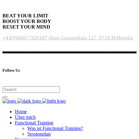
BEAT YOUR LIMIT
BOOST YOUR BODY
RESET YOUR MIND
+43(0)660/7329347
Alois Gasserplatz 127, 9710 Feffernitz
Follow Us
Home
Über mich
Functional Training
Was ist Functional Training?
Sessionplan