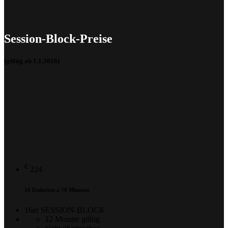
Session-Block-Preise
(gültig ab 1.1.2026)
€
224
16 Einheiten à 70 Minuten
16er SESSION-BLOCK
12 Monate gültig